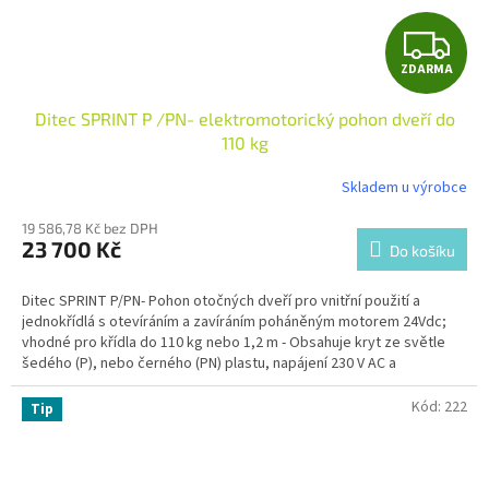
Z
ZDARMA
D
Ditec SPRINT P /PN- elektromotorický pohon dveří do
A
110 kg
R
Skladem u výrobce
M
19 586,78 Kč bez DPH
23 700 Kč
Do košíku
A
Ditec SPRINT P/PN-
Pohon otočných dveří pro vnitřní použití a
jednokřídlá s otevíráním a zavíráním poháněným motorem 24Vdc;
vhodné pro křídla do 110 kg nebo 1,2 m - Obsahuje kryt ze světle
šedého (P), nebo černého (PN) plastu, napájení 230 V AC a
transformátor (rameno není součástí dodávky).
Kód:
222
Tip