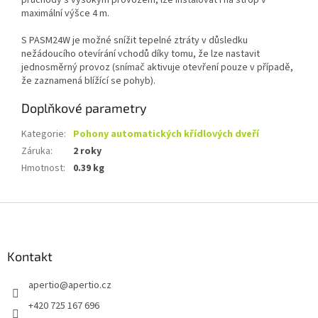
průchody s vysokým provozem, lze instalovat i na strop v
maximální výšce 4 m.
S PASM24W je možné snížit tepelné ztráty v důsledku
nežádoucího otevírání vchodů díky tomu, že lze nastavit
jednosměrný provoz (snímač aktivuje otevření pouze v případě,
že zaznamená blížící se pohyb).
Doplňkové parametry
Kategorie
:
Pohony automatických křídlových dveří
Záruka
:
2 roky
Hmotnost
:
0.39 kg
Z
á
p
a
Kontakt
t
apertio
@
apertio.cz
í
+420 725 167 696