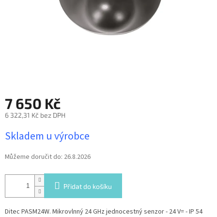
7 650 Kč
6 322,31 Kč bez DPH
Měrná
Skladem u výrobce
cena:
Můžeme doručit do:
26.8.2026
Přidat do košíku
Ditec PASM24W. Mikrovlnný 24 GHz jednocestný senzor - 24 V= - IP 54