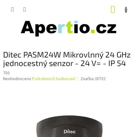
Přejít
NÁKUP
na
obsah
KOŠÍK
Ditec PASM24W Mikrovlnný 24 GHz
jednocestný senzor - 24 V= - IP 54
750
Průměrné
Neohodnoceno
Podrobnosti hodnocení
Značka:
DITEC
hodnocení
produktu
je
0,0
z
5
hvězdiček.