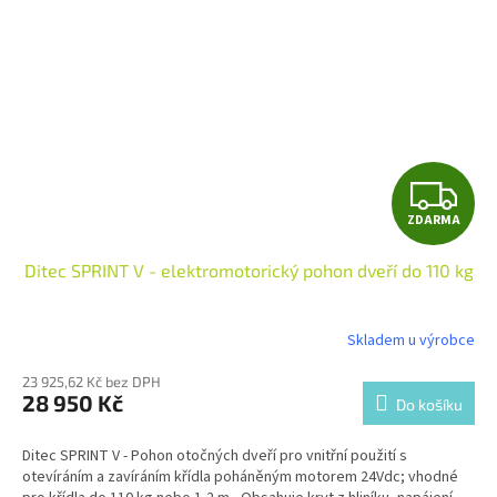
Z
ZDARMA
D
Ditec SPRINT V - elektromotorický pohon dveří do 110 kg
A
R
Skladem u výrobce
M
23 925,62 Kč bez DPH
28 950 Kč
Do košíku
A
Ditec SPRINT V -
Pohon otočných dveří pro vnitřní použití s
otevíráním a zavíráním křídla poháněným motorem 24Vdc;
vhodné