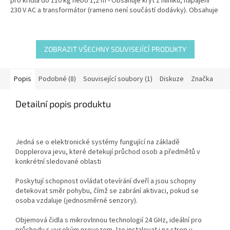
pro křídla do 110 kg nebo 1,2 m - Obsahuje kryt z hliníku, napájení
230 V AC a transformátor (rameno není součástí dodávky). Obsahuje
integrovaný přepínač funkcí - Otevřeno/Zavřeno/Obousměrný
provoz.
ZOBRAZIT VŠECHNY SOUVISEJÍCÍ PRODUKTY
Popis
Podobné (8)
Související soubory (1)
Diskuze
Značka
Detailní popis produktu
Jedná se o elektronické systémy fungující na základě
Dopplerova jevu, které detekují průchod osob a předmětů v
konkrétní sledované oblasti
Poskytují schopnost ovládat otevírání dveří a jsou schopny
detekovat směr pohybu, čímž se zabrání aktivaci, pokud se
osoba vzdaluje (jednosměrné senzory).
Objemová čidla s mikrovlnnou technologií 24 GHz, ideální pro