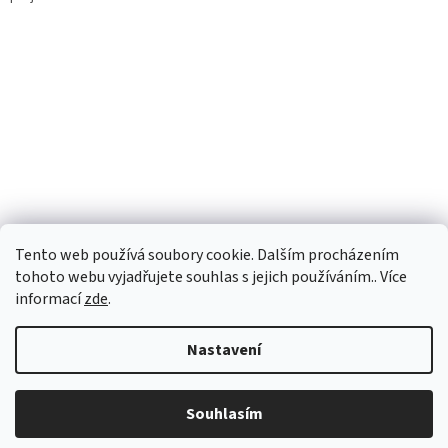
Tento web používá soubory cookie. Dalším procházením
tohoto webu vyjadřujete souhlas s jejich používáním.. Více
informací
zde
.
Vytvořil Shoptet
Nastavení
Copyright 2026
Apertio.cz
. Všechna práva vyhrazena.
Upravit
Souhlasím
nastavení cookies
Otevírací doba Po - Pá od 8:00-16:00.