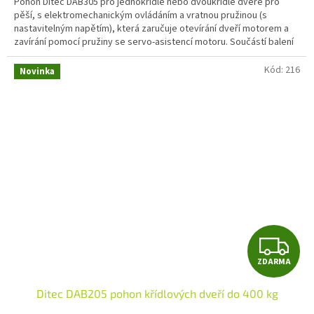
Pohon Ditec DAB305 pro jednokřídlé nebo dvoukřídlé dveře pro
pěší, s elektromechanickým ovládáním a vratnou pružinou (s
nastavitelným napětím), která zaručuje otevírání dveří motorem a
zavírání pomocí pružiny se servo-asistencí motoru. Součástí balení
je pohon DAB305, karta DAB905ESA, karta DAB905ESE, prodloužení
hřídele DAB805SE22, adaptér DAB805LA, prodloužení pro tlačné
Kód:
216
Novinka
rameno DAB805PAE a dlouhé prodloužení pro teleskopické rameno
DAB805TFL. Rameno pohonu není součástí balení.
Z
ZDARMA
D
Ditec DAB205 pohon křídlových dveří do 400 kg
A