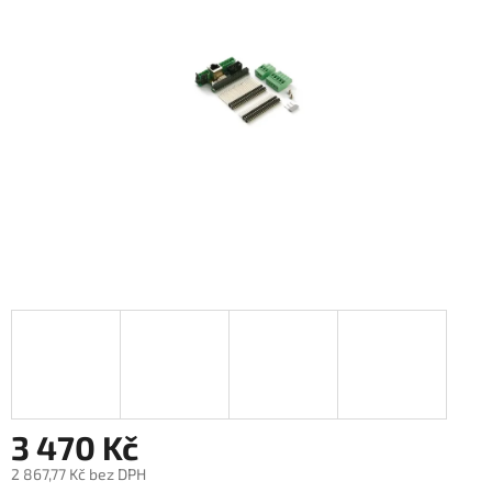
5
hvězdiček.
3 470 Kč
2 867,77 Kč bez DPH