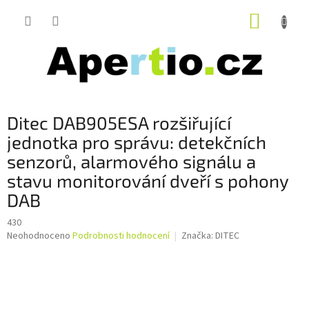
Přejít
NÁKUP
na
obsah
KOŠÍK
Ditec DAB905ESA rozšiřující
jednotka pro správu: detekčních
senzorů, alarmového signálu a
stavu monitorování dveří s pohony
DAB
430
Průměrné
Neohodnoceno
Podrobnosti hodnocení
Značka:
DITEC
hodnocení
produktu
je
0,0
z