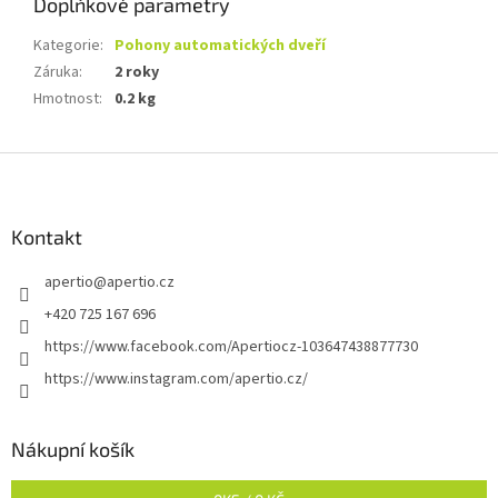
Doplňkové parametry
Kategorie
:
Pohony automatických dveří
Záruka
:
2 roky
Hmotnost
:
0.2 kg
Z
á
p
a
Kontakt
t
apertio
@
apertio.cz
í
+420 725 167 696
https://www.facebook.com/Apertiocz-103647438877730
https://www.instagram.com/apertio.cz/
Nákupní košík