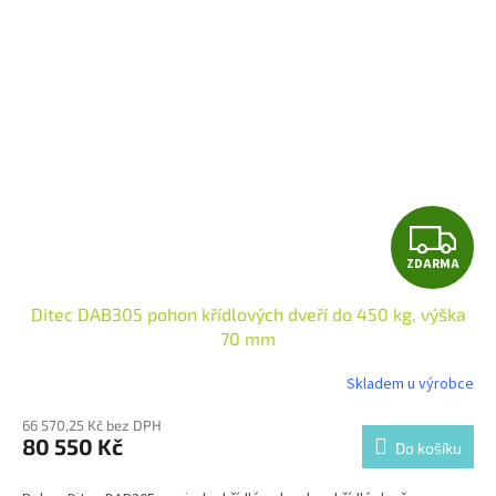
Z
ZDARMA
D
Ditec DAB305 pohon křídlových dveří do 450 kg, výška
A
70 mm
R
Skladem u výrobce
M
66 570,25 Kč bez DPH
80 550 Kč
Do košíku
A