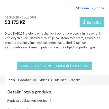
R
Skladem u výrobce
M
43 946,28 Kč bez DPH
53 175 Kč
Do košíku
A
Ditec DAB205 je elektromechanický pohon pro otevírání a zavírání
křídlových dveří. Otevírání dveří je zajištěno motorem, zavírání se
provádí pružinovým mechanismem (nastavitelný tah) se
servomotorem. Rameno pohonu je nutné objednat podle typu
požadované instalace, není součástí ceny pohonu.
ZOBRAZIT VŠECHNY SOUVISEJÍCÍ PRODUKTY
Popis
Podobné (8)
Videa (1)
Diskuze
Značka
Detailní popis produktu
Popis produktu není dostupný