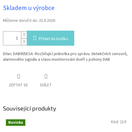
Měrná
Skladem u výrobce
cena:
Můžeme doručit do:
25.8.2026
Přidat do košíku
Ditec DAB905ESA -Rozšiřující jednotka pro správu: detekčních senzorů,
alarmového signálu a stavu monitorování dveří s pohony DAB
ZEPTAT SE
SDÍLET
Související produkty
Kód:
219
Novinka