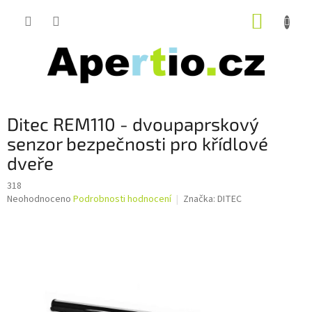
Přejít
NÁKUP
na
obsah
KOŠÍK
Ditec REM110 - dvoupaprskový
senzor bezpečnosti pro křídlové
dveře
318
Průměrné
Neohodnoceno
Podrobnosti hodnocení
Značka:
DITEC
hodnocení
produktu
je
0,0
z
5
hvězdiček.