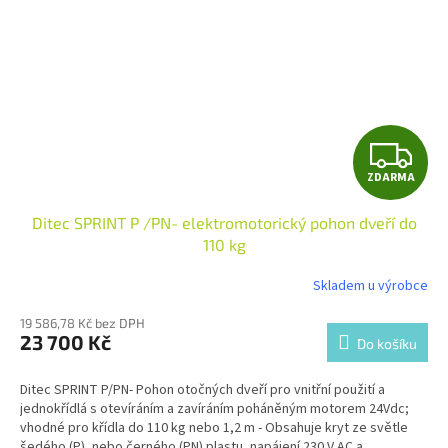
Z
ZDARMA
D
Ditec SPRINT P /PN- elektromotorický pohon dveří do
A
110 kg
R
Skladem u výrobce
M
19 586,78 Kč bez DPH
23 700 Kč
Do košíku
A
Ditec SPRINT P/PN-
Pohon otočných dveří pro vnitřní použití a
jednokřídlá s otevíráním a zavíráním poháněným motorem 24Vdc;
vhodné pro křídla do 110 kg nebo 1,2 m - Obsahuje kryt ze světle
šedého (P), nebo černého (PN) plastu, napájení 230 V AC a