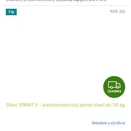
transformátor (rameno není součástí dodávky).
Kód:
222
Tip
Z
ZDARMA
D
Ditec SPRINT V - elektromotorický pohon dveří do 110 kg
A
R
Skladem u výrobce