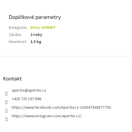
Doplňkové parametry
Kategorie
:
Ditec SPRINT
Záruka
:
2 roky
Hmotnost
:
1.3 kg
Z
á
p
a
Kontakt
t
apertio
@
apertio.cz
í
+420 725 167 696
https://www.facebook.com/Apertiocz-103647438877730
https://www.instagram.com/apertio.cz/