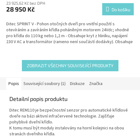
M
23 925,62 Kč bez DPH
28 950 Kč
Do košíku
A
Ditec SPRINT V -
Pohon otočných dveří pro vnitřní použití s
otevíráním a zavíráním křídla poháněným motorem 24Vdc;
vhodné
pro křídla do 110 kg nebo 1,2 m - Obsahuje kryt z hliníku, napájení
230 V AC a transformátor (rameno není součástí dodávky). Obsahuje
integrovaný přepínač funkcí - Otevřeno/Zavřeno/Obousměrný
provoz.
ZOBRAZIT VŠECHNY SOUVISEJÍCÍ PRODUKTY
Popis
Související soubory (1)
Diskuze
Značka
Detailní popis produktu
Ditec REM110 je bezpečnostní senzor pro automatické křídlové
dveře na bázi aktivní infračervené technologie. Zajišťuje
pohyblivé dveřní křídlo.
K tomu musí být moduly instalovány na horní kolejnici na obou
stranách dveřního křídla.