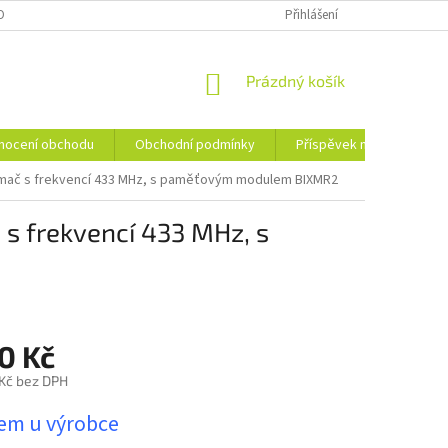
OBNÍCH ÚDAJŮ
PŘÍSPĚVEK NA RECYKLACI
Přihlášení
NÁKUPNÍ
Prázdný košík
KOŠÍK
nocení obchodu
Obchodní podmínky
Příspěvek na recyklaci
ijímač s frekvencí 433 MHz, s paměťovým modulem BIXMR2
 s frekvencí 433 MHz, s
0 Kč
 Kč bez DPH
em u výrobce