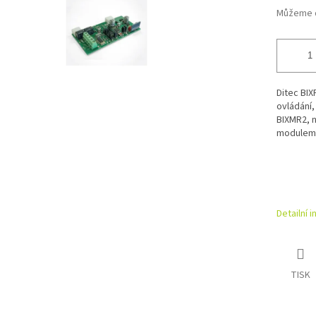
Můžeme d
Ditec BIX
ovládání
BIXMR2, n
modulem 
Detailní 
TISK