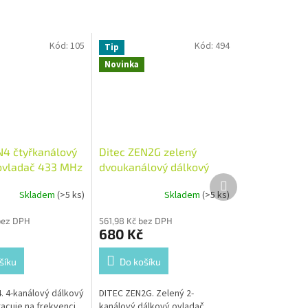
Kód:
105
Kód:
494
Tip
Novinka
N4 čtyřkanálový
Ditec ZEN2G zelený
ovladač 433 MHz
dvoukanálový dálkový
Další
ovladač 433 MHz
produkt
Skladem
(>5 ks)
Skladem
(>5 ks)
bez DPH
561,98 Kč bez DPH
680 Kč
šíku
Do košíku
. 4-kanálový dálkový
DITEC ZEN2G. Zelený 2-
racuje na frekvenci
kanálový dálkový ovladač,