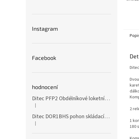
Instagram
Popi
Det
Facebook
Ditec
Dvou
kare
hodnocení
dálk
Komp
Ditec PFP2 Obdélníkové loketní tlačítko z nerezové oceli
|
Hodnocení produktu je 5 z 5 hvězdiček.
2 re
Ditec DOR1BHS pohon skládacích vrat IP55
1 kon
|
Hodnocení produktu je 4 z 5 hvězdiček.
180 
Kompa