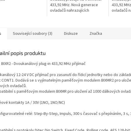
433,92 MHz. Nová generace
433,92 MHz
ovladačů nahrazujících
ovladačů n
ovladače GOL a BIX.
ovladače G
s
Související soubory (3)
Diskuze
Značka
ailní popis produktu
 BIXR2 - Dvoukanálový plug-in 433,92 MHz přijímač
kanálový 12-24 V DC přijímač pro zasunutí do řídicí jednotky nebo do zákla
t CONT1. Dodává se s vyjímatelným paměťovým modulem BIXMR2 pro uložen
ových ovladačů.
atibilní s paměťovým modulem BIXMR pro uložení až 1000 dálkových ovlad
léové kontakty 1A / 30V (1NO, 1NO/NC)
figurovatelné relé: Step-By-Step, Impuls, 300 s časovač s přepínáním, 3 s, 3
s
tibilní s protokoly Ditec Dip Switch, Fixed Code, Rolling code, AES 128-bi