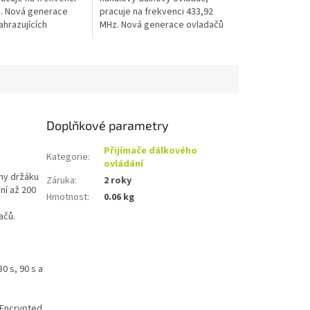
. Nová generace
pracuje na frekvenci 433,92
ahrazujících
MHz. Nová generace ovladačů
OL a BIX.
nahrazujících ovladače GOL a
BIX.
Doplňkové parametry
Přijímače dálkového
Kategorie
:
ovládání
dny držáku
Záruka
:
2 roky
í až 200
Hmotnost
:
0.06 kg
ačů.
0 s, 90 s a
t Encrypted