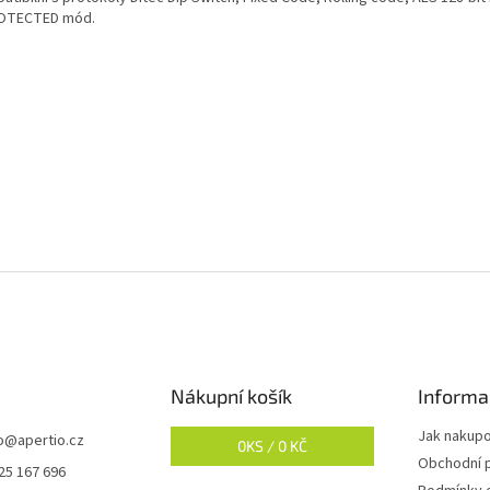
OTECTED mód.
Nákupní košík
Informa
Jak nakup
o
@
apertio.cz
0
KS /
0 KČ
Obchodní 
25 167 696