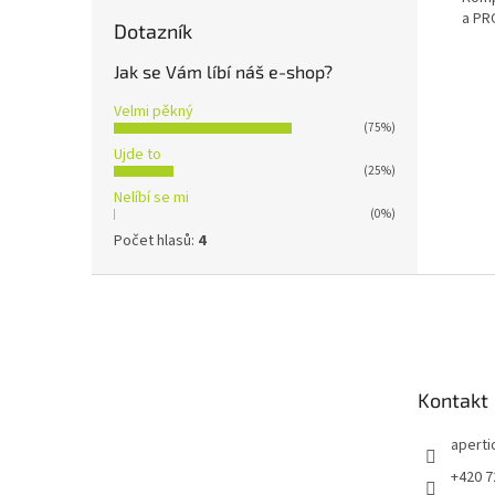
a PR
Dotazník
Jak se Vám líbí náš e-shop?
Velmi pěkný
(75%)
Ujde to
(25%)
Nelíbí se mi
(0%)
Počet hlasů:
4
Z
á
p
a
t
Kontakt
í
aperti
+420 7