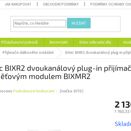
JAK NAKUPOVAT
OBCHODNÍ PODMÍNKY
PODMÍNKY OCHRANY OS
HLEDAT
Příslušenství pohonů
Normstahl
Ditec náhradní díly
Hod
Přijímače dálkového ovládání
Ditec BIXR2 dvoukanálový plug-in př
c BIXR2 dvoukanálový plug-in přijímač
ěťovým modulem BIXMR2
né
noceno
Podrobnosti hodnocení
Značka:
DITEC
ní
2 13
u
1 760,33
Měrná
Sklad
cena:
ek.