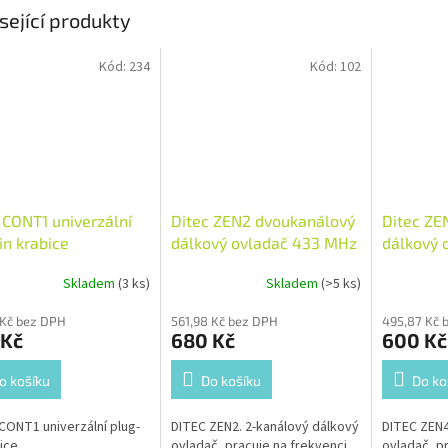
sející produkty
Kód:
234
Kód:
102
 CONT1 univerzální
Ditec ZEN2 dvoukanálový
Ditec ZE
in krabice
dálkový ovladač 433 MHz
dálkový 
černý
Skladem
(3 ks)
Skladem
(>5 ks)
 Kč bez DPH
561,98 Kč bez DPH
495,87 Kč 
 Kč
680 Kč
600 Kč
o košíku
Do košíku
Do ko
CONT1 univerzální plug-
DITEC ZEN2. 2-kanálový dálkový
DITEC ZEN4
bice
ovladač, pracuje na frekvenci
ovladač, p