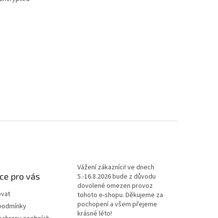
Vážení zákazníci! ve dnech
ce pro vás
5.-16.8.2026 bude z důvodu
dovolené omezen provoz
ovat
tohoto e-shopu. Děkujeme za
pochopení a všem přejeme
podmínky
krásné léto!