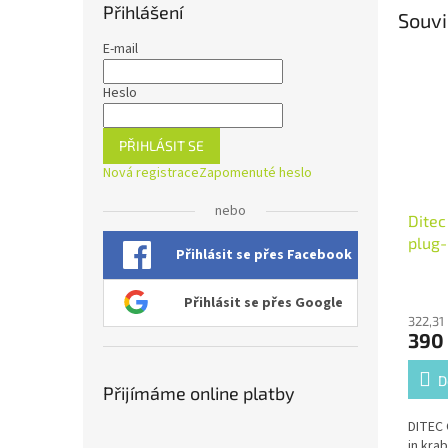
Přihlášení
Souvi
E-mail
Heslo
PŘIHLÁSIT SE
Nová registrace
Zapomenuté heslo
nebo
Ditec
plug-
Přihlásit se přes Facebook
Přihlásit se přes Google
322,31
390
D
Přijímáme online platby
DITEC 
in kra