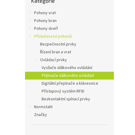
Kategorie
kategorie
n
e
Pohony vrat
l
Pohony bran
Pohony dveří
Příslušenství pohonů
Bezpečnostní prvky
Řízení bran a vrat
Ovládací prvky
Vysílače dálkového ovládání
Přijímače dálkového ovládání
Digitální přepínače a klávesnice
Přístupový systém RFID
Bezkontaktní spínací prvky
Normstahl
Značky