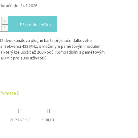
oručit do:
24.8.2026
Přidat do košíku
R2 dvoukanálová plug-in karta přijímače dálkového
, s frekvencí 433 MHz, s vloženým paměťovým modulem
a který lze uložit až 200 kódů. Kompatibilní s paměťovým
BIXMR pro 1000 uživatelů.
informace
ZEPTAT SE
SDÍLET