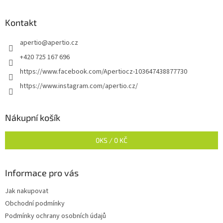
á
p
a
Kontakt
t
apertio
@
apertio.cz
í
+420 725 167 696
https://www.facebook.com/Apertiocz-103647438877730
https://www.instagram.com/apertio.cz/
Nákupní košík
0
KS /
0 KČ
Informace pro vás
Jak nakupovat
Obchodní podmínky
Podmínky ochrany osobních údajů