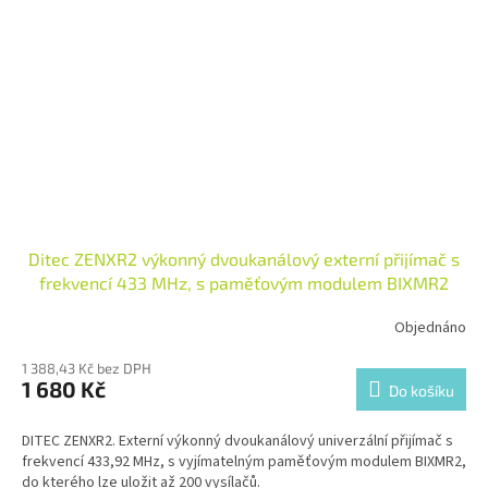
Ditec ZENXR2 výkonný dvoukanálový externí přijímač s
frekvencí 433 MHz, s paměťovým modulem BIXMR2
Objednáno
1 388,43 Kč bez DPH
1 680 Kč
Do košíku
DITEC ZENXR2. Externí výkonný dvoukanálový univerzální přijímač s
frekvencí 433,92 MHz, s vyjímatelným paměťovým modulem BIXMR2,
do kterého lze uložit až 200 vysílačů.