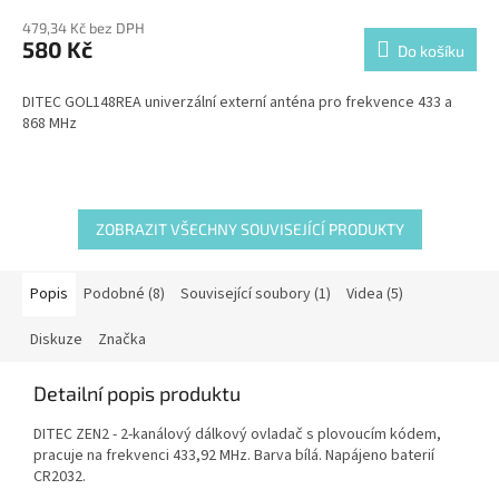
479,34 Kč bez DPH
580 Kč
Do košíku
DITEC GOL148REA univerzální externí anténa pro frekvence 433 a
868 MHz
ZOBRAZIT VŠECHNY SOUVISEJÍCÍ PRODUKTY
Popis
Podobné (8)
Související soubory (1)
Videa (5)
Diskuze
Značka
Detailní popis produktu
DITEC ZEN2 - 2-kanálový dálkový ovladač s plovoucím kódem,
pracuje na frekvenci 433,92 MHz. Barva bílá. Napájeno baterií
CR2032.