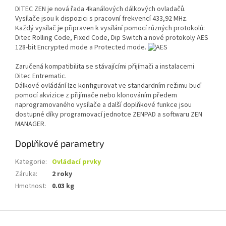
DITEC ZEN je nová řada 4kanálových dálkových ovladačů.
Vysílače jsou k dispozici s pracovní frekvencí 433,92 MHz.
Každý vysílač je připraven k vysílání pomocí různých protokolů:
Ditec Rolling Code, Fixed Code, Dip Switch a nové protokoly AES
128-bit Encrypted mode a Protected mode.
Zaručená kompatibilita se stávajícími přijímači a instalacemi
Ditec Entrematic.
Dálkové ovládání lze konfigurovat ve standardním režimu buď
pomocí akvizice z přijímače nebo klonováním předem
naprogramovaného vysílače a další doplňkové funkce jsou
dostupné díky programovací jednotce ZENPAD a softwaru ZEN
MANAGER.
Doplňkové parametry
Kategorie
:
Ovládací prvky
Záruka
:
2 roky
Hmotnost
:
0.03 kg
Z