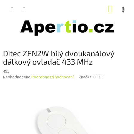
Přejít
NÁKUP
na
obsah
KOŠÍK
Ditec ZEN2W bílý dvoukanálový
dálkový ovladač 433 MHz
491
Průměrné
Neohodnoceno
Podrobnosti hodnocení
Značka:
DITEC
hodnocení
produktu
je
0,0
z
5
hvězdiček.