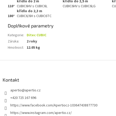
křídlo do 2 m
křídlo do 2,5 m
kř
110°
CUBIC6HV s CUBIC6L
CUBIC6HV s CUBIC6LG
CU
křídlo do 2,3 m
180°
CUBIC6/6H s CUBIC6TC
Doplňkové parametry
Kategorie
:
Ditec CUBIC
Záruka
:
2 roky
Hmotnost
:
12.05 kg
Z
á
p
a
Kontakt
t
apertio
@
apertio.cz
í
+420 725 167 696
https://www.facebook.com/Apertiocz-103647438877730
https://www.instagram.com/apertio.cz/