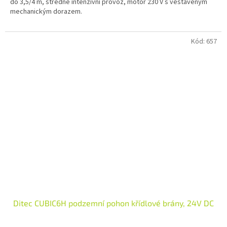
do 3,5/4 m, středně intenzivní provoz, motor 230 V s vestavěným
mechanickým dorazem.
Kód:
657
Ditec CUBIC6H podzemní pohon křídlové brány, 24V DC