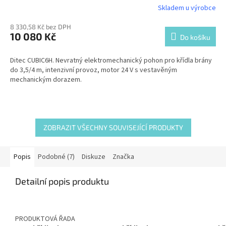
Skladem u výrobce
8 330,58 Kč bez DPH
10 080 Kč
Do košíku
Ditec CUBIC6H. Nevratný elektromechanický pohon pro křídla brány
do 3,5/4 m, intenzivní provoz, motor 24 V s vestavěným
mechanickým dorazem.
ZOBRAZIT VŠECHNY SOUVISEJÍCÍ PRODUKTY
Popis
Podobné (7)
Diskuze
Značka
Detailní popis produktu
PRODUKTOVÁ ŘADA