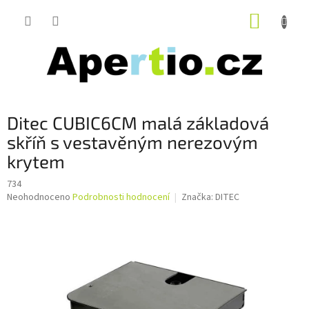
Přejít
NÁKUP
na
obsah
KOŠÍK
Ditec CUBIC6CM malá základová
skříň s vestavěným nerezovým
krytem
734
Průměrné
Neohodnoceno
Podrobnosti hodnocení
Značka:
DITEC
hodnocení
produktu
je
0,0
z
5
hvězdiček.