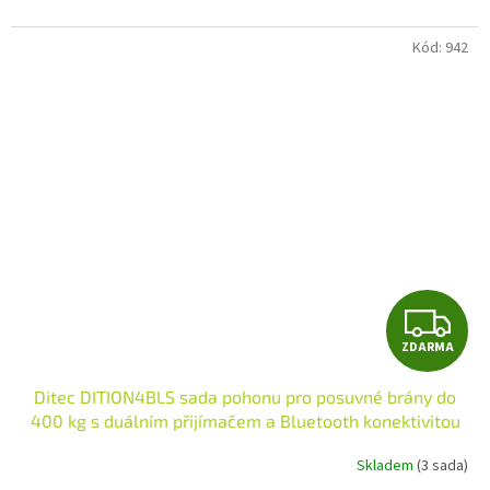
Kód:
942
Z
ZDARMA
D
Ditec DITION4BLS sada pohonu pro posuvné brány do
A
400 kg s duálním přijímačem a Bluetooth konektivitou
R
Skladem
(3 sada)