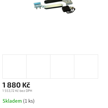
1 880 Kč
1 553,72 Kč bez DPH
Měrná
Skladem
(1 ks)
cena: