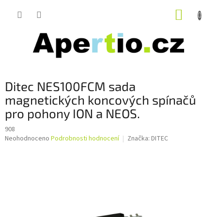
Přejít
NÁKUP
na
obsah
KOŠÍK
Ditec NES100FCM sada
magnetických koncových spínačů
pro pohony ION a NEOS.
908
Průměrné
Neohodnoceno
Podrobnosti hodnocení
Značka:
DITEC
hodnocení
produktu
je
0,0
z
5
hvězdiček.