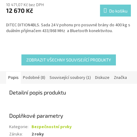
M
10 471,07 Kč bez DPH
12 670 Kč
Do košíku
A
DITEC DITION4BLS. Sada 24 V pohonu pro posuvné brány do 400 kg s
duálním přijímačem 433/868 MHz a Bluetooth konektivitou.
ZOBRAZIT VŠECHNY SOUVISEJÍCÍ PRODUKTY
Popis
Podobné (8)
Související soubory (1)
Diskuze
Značka
Detailní popis produktu
Doplňkové parametry
Kategorie
:
Bezpečnostní prvky
Záruka
:
2 roky