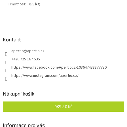
Hmotnost
:
0.5 kg
Z
á
p
a
Kontakt
t
apertio
@
apertio.cz
í
+420 725 167 696
https://www.facebook.com/Apertiocz-103647438877730
https://www.instagram.com/apertio.cz/
Nákupní košík
0
KS /
0 KČ
Informace pro vás