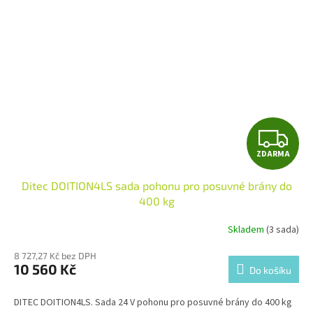
Z
ZDARMA
D
Ditec DOITION4LS sada pohonu pro posuvné brány do
A
400 kg
R
Skladem
(3 sada)
M
8 727,27 Kč bez DPH
10 560 Kč
Do košíku
A
DITEC DOITION4LS. Sada 24 V pohonu pro posuvné brány do 400 kg