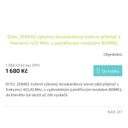
Ditec ZENXR2 výkonný dvoukanálový externí přijímač s
frekvencí 433 MHz, s paměťovým modulem BIXMR2
Objednáno
1 388,43 Kč bez DPH
1 680 Kč
Do košíku
DITEC ZENXR2. Externí výkonný dvoukanálový univerzální přijímač s
frekvencí 433,92 MHz, s vyjímatelným paměťovým modulem BIXMR2,
do kterého lze uložit až 200 vysílačů.
Kód:
237