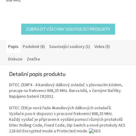
868 MHz
ZOBRAZIT VŠECHNY SOUVISEJÍCÍ PRODUKTY
Popis
Podobné (8)
Související soubory (1)
Videa (5)
Diskuze
Značka
Detailní popis produktu
DITEC ZENP4 - 4-kanálový dálkový ovladač s plovoucím kódem,
pracuje na frekvenci 868,35 MHz. Barva bílá, s černými tlačítky.
Napájeno baterií CR2032.
DITEC ZEN je nová řada 4kanálových dálkových ovladačů.
Vysílače jsou k dispozici s pracovní frekvencí 868,35 MHz.
Každý vysílač je připraven k vysílání pomocí různých protokolů:
Ditec Rolling Code, Fixed Code, Dip Switch a nové protokoly AES
128-bit Encrypted mode a Protected mode.