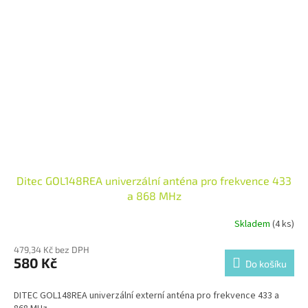
Ditec GOL148REA univerzální anténa pro frekvence 433
a 868 MHz
Skladem
(4 ks)
479,34 Kč bez DPH
580 Kč
Do košíku
DITEC GOL148REA univerzální externí anténa pro frekvence 433 a