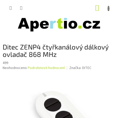
Přejít
NÁKUP
na
obsah
KOŠÍK
Ditec ZENP4 čtyřkanálový dálkový
ovladač 868 MHz
499
Průměrné
Neohodnoceno
Podrobnosti hodnocení
Značka:
DITEC
hodnocení
produktu
je
0,0
z
5
hvězdiček.