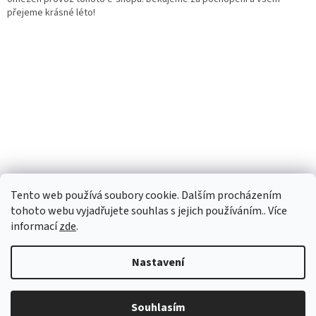
přejeme krásné léto!
Tento web používá soubory cookie. Dalším procházením
tohoto webu vyjadřujete souhlas s jejich používáním.. Více
informací
zde
.
Vytvořil Shoptet
Nastavení
Copyright 2026
Apertio.cz
. Všechna práva vyhrazena.
Upravit
Souhlasím
nastavení cookies