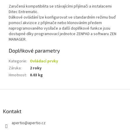
Zaručená kompatibilita se stávajícími přijímači a instalacemi
Ditec Entrematic.
Dálkové ovládání lze konfigurovat ve standardním režimu buď
pomocí akvizice z přijímače nebo klonováním předem
naprogramovaného vysílače a další doplňkové funkce jsou
dostupné díky programovací jednotce ZENPAD a softwaru ZEN
MANAGER.
Doplňkové parametry
Kategorie
:
Ovládací prvky
Záruka
:
2 roky
Hmotnost
:
0.03 kg
Z
á
p
a
Kontakt
t
apertio
@
apertio.cz
í