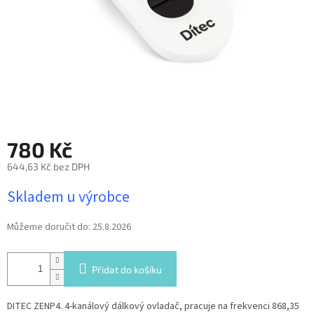
780 Kč
644,63 Kč bez DPH
Měrná
Skladem u výrobce
cena:
Můžeme doručit do:
25.8.2026
Přidat do košíku
DITEC ZENP4. 4-kanálový dálkový ovladač, pracuje na frekvenci 868,35