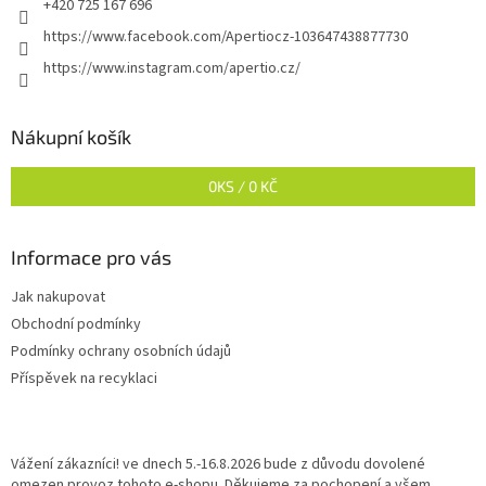
+420 725 167 696
https://www.facebook.com/Apertiocz-103647438877730
https://www.instagram.com/apertio.cz/
Nákupní košík
0
KS /
0 KČ
Informace pro vás
Jak nakupovat
Obchodní podmínky
Podmínky ochrany osobních údajů
Příspěvek na recyklaci
Vážení zákazníci! ve dnech 5.-16.8.2026 bude z důvodu dovolené
omezen provoz tohoto e-shopu. Děkujeme za pochopení a všem