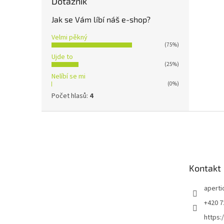
Dotazník
Jak se Vám líbí náš e-shop?
Velmi pěkný
(75%)
Ujde to
(25%)
Nelíbí se mi
(0%)
Počet hlasů:
4
Z
á
p
a
t
Kontakt
í
aperti
+420 7
https: