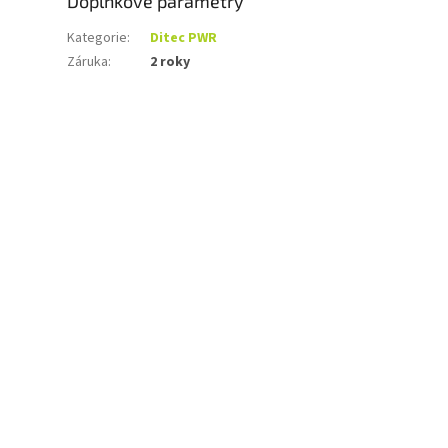
Doplňkové parametry
Kategorie
:
Ditec PWR
Záruka
:
2 roky