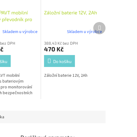
PAVT mobilní
Záložní baterie 12V, 2Ah
ý převodník pro
Další
vání pohyblivých
produkt
Skladem u výrobce
Skladem u výrobce
stních lišt
č bez DPH
388,43 Kč bez DPH
Kč
470 Kč
šíku
Do košíku
VT mobilní
Záložní baterie 12V, 2Ah
s bateriovým
 pro monitorování
h bezpečnostních
e na
h 868,95 MHz,
5 MHz.
ka