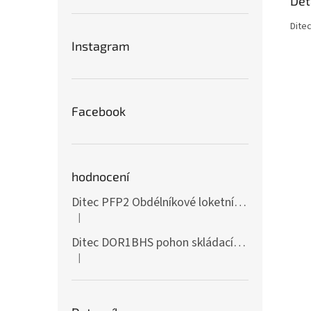
Det
Dite
Instagram
Facebook
hodnocení
Ditec PFP2 Obdélníkové loketní tlačítko z nerezové oceli
|
Hodnocení produktu je 5 z 5 hvězdiček.
Ditec DOR1BHS pohon skládacích vrat IP55
|
Hodnocení produktu je 4 z 5 hvězdiček.