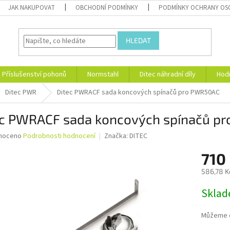
JAK NAKUPOVAT
OBCHODNÍ PODMÍNKY
PODMÍNKY OCHRANY OS
HLEDAT
Příslušenství pohonů
Normstahl
Ditec náhradní díly
Hod
Ditec PWR
Ditec PWRACF sada koncových spínačů pro PWR50AC
ec PWRACF sada koncových spínačů p
né
noceno
Podrobnosti hodnocení
Značka:
DITEC
ní
710
u
586,78 K
Měrná
Skla
cena:
ek.
Můžeme d