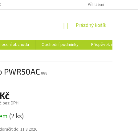
OBNÍCH ÚDAJŮ
PŘÍSPĚVEK NA RECYKLACI
Přihlášení
NÁKUPNÍ
Prázdný košík
KOŠÍK
nocení obchodu
Obchodní podmínky
Příspěvek na recyklaci
ro PWR50AC
888
 Kč
č bez DPH
dem
(2 ks)
oručit do:
11.8.2026