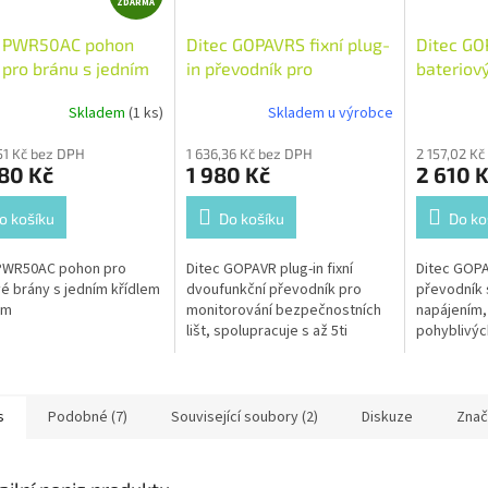
ZDARMA
D
A
c PWR50AC pohon
Ditec GOPAVRS fixní plug-
Ditec GO
R
pro bránu s jedním
in převodník pro
bateriov
M
em do 5,0 m
monitorování
monitoro
A
Skladem
(1 ks)
Skladem u výrobce
bezpečnostních lišt
bezpečno
(přijímač)
(vysílač)
51 Kč bez DPH
1 636,36 Kč bez DPH
2 157,02 K
80 Kč
1 980 Kč
2 610 
o košíku
Do košíku
Do ko
 PWR50AC pohon pro
Ditec GOPAVR plug-in fixní
Ditec GOPA
vé brány s jedním křídlem
dvoufunkční převodník pro
převodník 
 m
monitorování bezpečnostních
napájením,
lišt, spolupracuje s až 5ti
pohyblivýc
vysílači GOPAVT. Pracuje na
lišt. Pracuj
frekvencích 868,95 MHz,
frekvencíc
nebo 869,85 MHz.
nebo 869,8
s
Podobné (7)
Související soubory (2)
Diskuze
Znač