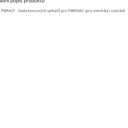
ailní popis produktu
c PWRACF - Sada koncových spínačů pro PWR50AC (pro otevírání i zavírání)