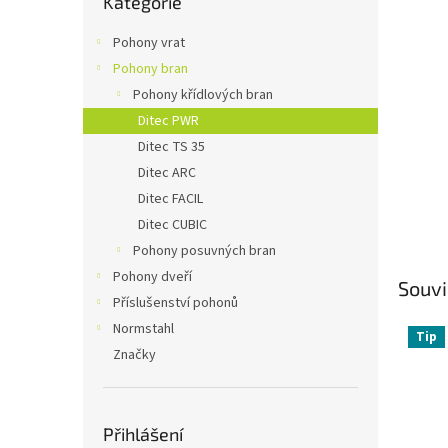
Kategorie
kategorie
n
e
Pohony vrat
l
Pohony bran
Pohony křídlových bran
Ditec PWR
Ditec TS 35
Ditec ARC
Ditec FACIL
Ditec CUBIC
Pohony posuvných bran
Pohony dveří
Souvi
Příslušenství pohonů
Normstahl
Tip
Značky
Přihlášení