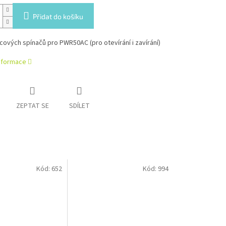
Přidat do košíku
ových spínačů pro PWR50AC (pro otevírání i zavírání)
informace
ZEPTAT SE
SDÍLET
Kód:
652
Kód:
994