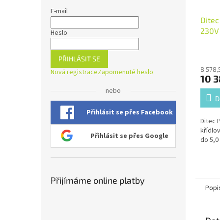
E-mail
Dite
230V 
Heslo
křídl
PŘIHLÁSIT SE
8 578,
Nová registrace
Zapomenuté heslo
10 3
nebo
D
Přihlásit se přes Facebook
Ditec
křídlo
Přihlásit se přes Google
do 5,0
Přijímáme online platby
Popi