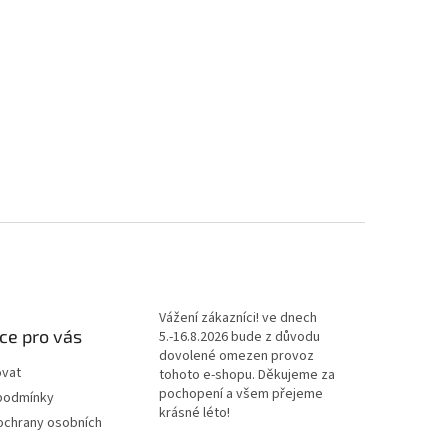
Vážení zákazníci! ve dnech
ce pro vás
5.-16.8.2026 bude z důvodu
dovolené omezen provoz
ovat
tohoto e-shopu. Děkujeme za
pochopení a všem přejeme
podmínky
krásné léto!
ochrany osobních