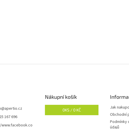
Nákupní košík
Informa
Jak nakup
o
@
apertio.cz
0
KS /
0 KČ
Obchodní 
25 167 696
Podmínky 
//www.facebook.co
údajů