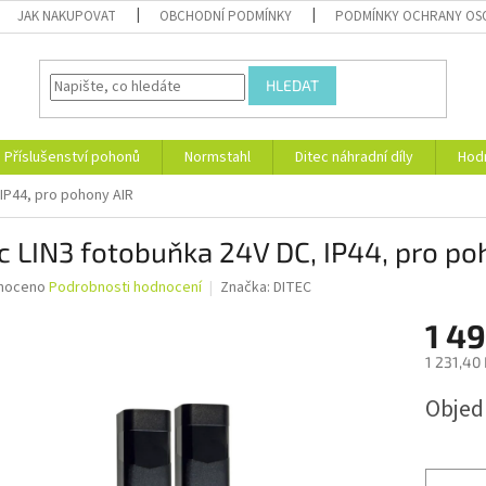
JAK NAKUPOVAT
OBCHODNÍ PODMÍNKY
PODMÍNKY OCHRANY OS
HLEDAT
Příslušenství pohonů
Normstahl
Ditec náhradní díly
Hod
 IP44, pro pohony AIR
c LIN3 fotobuňka 24V DC, IP44, pro po
né
noceno
Podrobnosti hodnocení
Značka:
DITEC
ní
1 4
u
1 231,40
Měrná
Obje
cena:
ek.