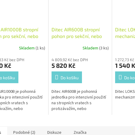
 AIR1000B stropní
Ditec AIR600B stropní
Ditec L
 pro sekční, nebo
pohon pro sekční, nebo
mechani
pná garážová vrata.
výklopná garážová vrata.
uvolnění
Skladem
(1 ks)
Skladem
(3 ks)
83 Kč bez DPH
4 809,92 Kč bez DPH
1 272,73 K
0 Kč
5 820 Kč
1 540 
o košíku
Do košíku
Do ko
AIR1000B je pohonná
Ditec AIR600B je pohonná
Ditec LOKS
ka pro intenzivní použití
jednotka pro intenzivní použití
mechanizm
opních vratech s
na stropních vratech s
ávažím, nebo
protizávažím, nebo
vacími pružinami, do 17
vyvažovacími pružinami, do 12
00 kg, s motorem 24 Vdc,
m² / 130 kg, s motorem 24 Vdc,
1000 N, s vestavěným
tahem 600 N, s vestavěným
m LCU50DC s
řízením LCU50DC s
s
Podobné (2)
Diskuze
Značka