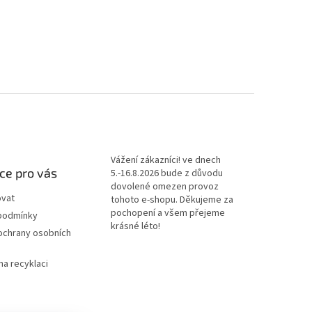
Vážení zákazníci! ve dnech
ce pro vás
5.-16.8.2026 bude z důvodu
dovolené omezen provoz
ovat
tohoto e-shopu. Děkujeme za
pochopení a všem přejeme
podmínky
krásné léto!
ochrany osobních
na recyklaci