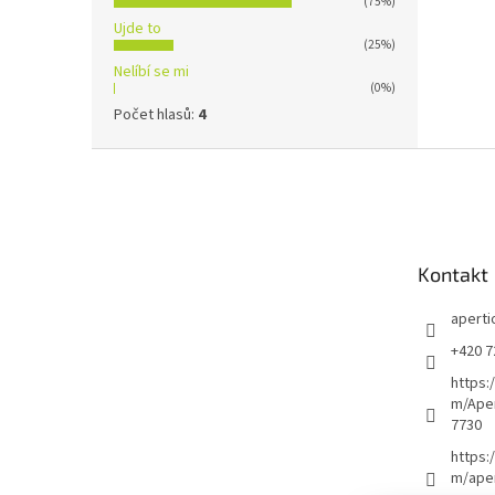
(75%)
Ujde to
(25%)
Nelíbí se mi
(0%)
Počet hlasů:
4
Z
á
p
a
t
Kontakt
í
aperti
+420 7
https:
m/Ape
7730
https:
m/aper