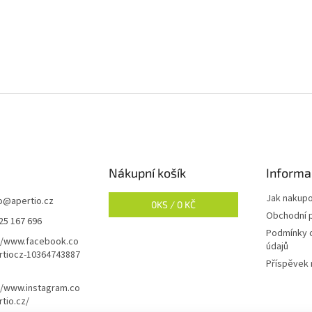
Nákupní košík
Informa
Jak nakup
o
@
apertio.cz
0
KS /
0 KČ
Obchodní 
25 167 696
Podmínky 
//www.facebook.co
údajů
rtiocz-10364743887
Příspěvek 
//www.instagram.co
tio.cz/