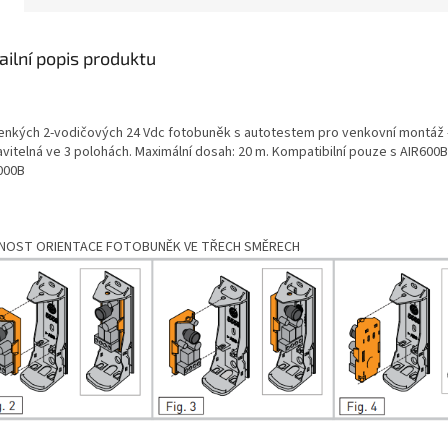
venčním rádiovým
bifrekvenčním rádiovým
acím modulem 433-868
přijímacím modulem 433-868
CB100E) a konektivitou
MHz (RCB100E) a konektivitou
ailní popis produktu
oth.
Bluetooth.
tenkých 2-vodičových 24 Vdc fotobuněk s autotestem pro venkovní montáž -
avitelná ve 3 polohách. Maximální dosah: 20 m. Kompatibilní pouze s AIR600B
000B
OST ORIENTACE FOTOBUNĚK VE TŘECH SMĚRECH