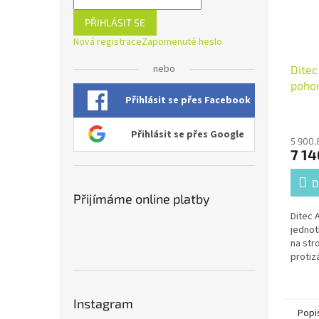
PŘIHLÁSIT SE
Nová registrace
Zapomenuté heslo
nebo
Ditec
pohon
Přihlásit se přes Facebook
výklo
Přihlásit se přes Google
5 900,
7 14
D
Přijímáme online platby
Ditec 
jednot
na str
protiz
vyvažo
m² / 2
tahem 
Instagram
řízení
Popi