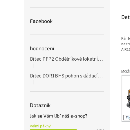
bifrek
přijím
MHz (R
Det
Blueto
Facebook
Pár 
nast
hodnocení
AIR1
Ditec PFP2 Obdélníkové loketní tlačítko z nerezové oceli
|
Hodnocení produktu je 5 z 5 hvězdiček.
MOŽN
Ditec DOR1BHS pohon skládacích vrat IP55
|
Hodnocení produktu je 4 z 5 hvězdiček.
Dotazník
Jak se Vám líbí náš e-shop?
Velmi pěkný