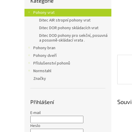
Kategorie
kategorie
n
e
Pohony vrat
l
Ditec AIR stropní pohony vrat
Ditec DOR pohony skládacích vrat
Ditec DOD pohony pro sekční, posuvná
a posuvně-skládací vrata .
Pohony bran
Pohony dveří
Příslušenství pohonů
Normstahl
Značky
Souvi
Přihlášení
E-mail
Heslo