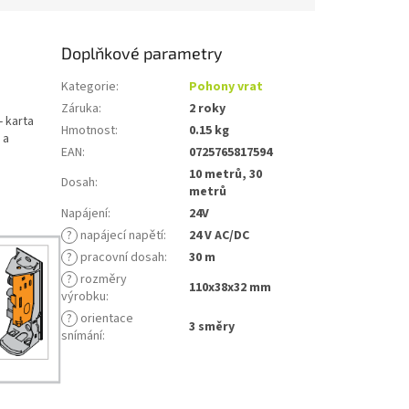
Doplňkové parametry
Kategorie
:
Pohony vrat
Záruka
:
2 roky
 karta
Hmotnost
:
0.15 kg
 a
EAN
:
0725765817594
10 metrů, 30
Dosah
:
metrů
Napájení
:
24V
?
napájecí napětí
:
24 V AC/DC
?
pracovní dosah
:
30 m
?
rozměry
110x38x32 mm
výrobku
:
?
orientace
3 směry
snímání
: