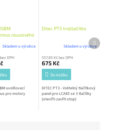
OKSBM
Ditec PT3 trojtlačítko
zmus nouzového
Další
produkt
Skladem u výrobce
Skladem u výrobce
č bez DPH
557,85 Kč bez DPH
Kč
675 Kč
šíku
Do košíku
BM uvolňovací
DITEC PT3 - Volitelný tlačítkový
us pro motory
panel pro LCA85 se 3 tlačítky
(otevřít-zavřít-stop)